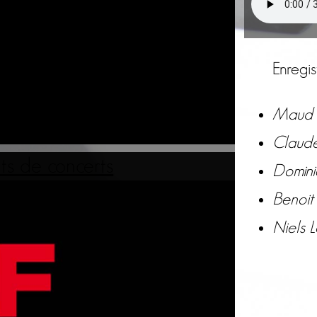
Enregis
Maud C
Claude
its de concerts
Domini
Benoit
Niels L