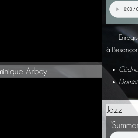
Enregi
à Besançon
Cédric 
minique Arbey
Domini
Jazz
"Summer