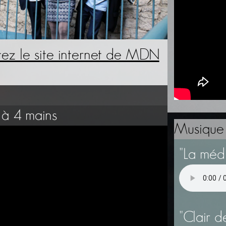
itez le site internet de MDN
 à 4 mains
Musique
"La médi
"Clair d