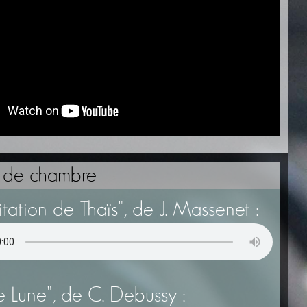
 de chambre
tation de Thaïs", de J. Massenet :
e Lune", de C. Debussy :