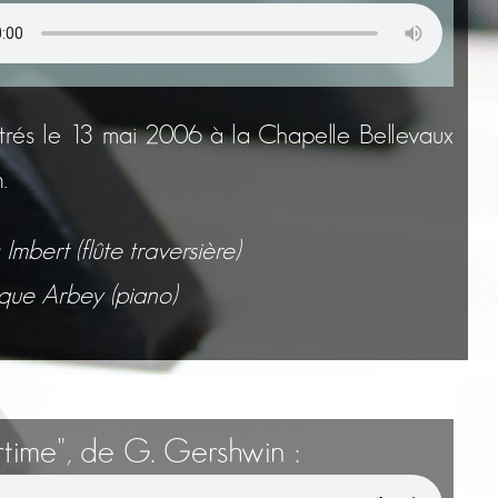
strés le 13 mai 2006 à la Chapelle Bellevaux
.
Imbert (flûte traversière)
que Arbey (piano)
time", de G. Gershwin :