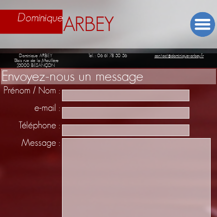
Dominique ARBEY
Tél. : 06 61 78 50 56
contact@dominique-arbey.fr
13bis rue de la Mouillère
25000 BESANÇON
Envoyez-nous un message
Prénom / Nom :
e-mail :
Téléphone :
Message :